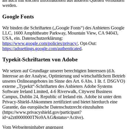
als auch mit solchen Informationen aus anderen Quellen verbunden
werden.
Google Fonts
Wir binden die Schriftarten („Google Fonts“) des Anbieters Google
LLC, 1600 Amphitheatre Parkway, Mountain View, CA 94043,
USA, ein. Datenschutzerklärung:
https://www.google.com/policies/privacy/
, Opt-Out:
https://adssettings.google.com/authenticated
.
Typekit-Schriftarten von Adobe
Wir setzen auf Grundlage unserer berechtigten Interessen (d.h.
Interesse an der Analyse, Optimierung und wirtschaftlichem Betrieb
unseres Onlineangebotes im Sinne des Art. 6 Abs. 1 lit. f. DSGVO)
externe „Typekit“-Schriftarten des Anbieters Adobe Systems
Software Ireland Limited, 4-6 Riverwalk, Citywest Business
Campus, Dublin 24, Republic of Ireland ein. Adobe ist unter dem
Privacy-Shield-Abkommen zertifiziert und bietet hierdurch eine
Garantie, das europäische Datenschutzrecht einzuhalten
(https://www.privacyshield.gov/participant?
id=a2zt0000000TNo9AAG&status=Active).
Vom Webseiteninhaber angepasst