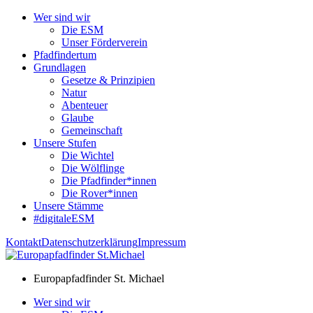
Wer sind wir
Die ESM
Unser Förderverein
Pfadfindertum
Grundlagen
Gesetze & Prinzipien
Natur
Abenteuer
Glaube
Gemeinschaft
Unsere Stufen
Die Wichtel
Die Wölflinge
Die Pfadfinder*innen
Die Rover*innen
Unsere Stämme
#digitaleESM
Kontakt
Datenschutzerklärung
Impressum
Europapfadfinder St. Michael
Wer sind wir