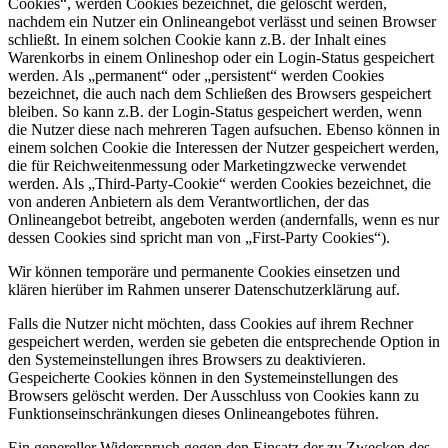
Cookies“, werden Cookies bezeichnet, die gelöscht werden,
nachdem ein Nutzer ein Onlineangebot verlässt und seinen Browser
schließt. In einem solchen Cookie kann z.B. der Inhalt eines
Warenkorbs in einem Onlineshop oder ein Login-Status gespeichert
werden. Als „permanent“ oder „persistent“ werden Cookies
bezeichnet, die auch nach dem Schließen des Browsers gespeichert
bleiben. So kann z.B. der Login-Status gespeichert werden, wenn
die Nutzer diese nach mehreren Tagen aufsuchen. Ebenso können in
einem solchen Cookie die Interessen der Nutzer gespeichert werden,
die für Reichweitenmessung oder Marketingzwecke verwendet
werden. Als „Third-Party-Cookie“ werden Cookies bezeichnet, die
von anderen Anbietern als dem Verantwortlichen, der das
Onlineangebot betreibt, angeboten werden (andernfalls, wenn es nur
dessen Cookies sind spricht man von „First-Party Cookies“).
Wir können temporäre und permanente Cookies einsetzen und
klären hierüber im Rahmen unserer Datenschutzerklärung auf.
Falls die Nutzer nicht möchten, dass Cookies auf ihrem Rechner
gespeichert werden, werden sie gebeten die entsprechende Option in
den Systemeinstellungen ihres Browsers zu deaktivieren.
Gespeicherte Cookies können in den Systemeinstellungen des
Browsers gelöscht werden. Der Ausschluss von Cookies kann zu
Funktionseinschränkungen dieses Onlineangebotes führen.
Ein genereller Widerspruch gegen den Einsatz der zu Zwecken des